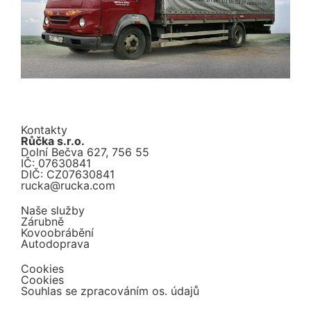
Kontakty
Růčka s.r.o.
Dolní Bečva 627, 756 55
IČ: 07630841
DIČ: CZ07630841
rucka@rucka.com
Naše služby
Zárubně
Kovoobrábění
Autodoprava
Cookies
Cookies
Souhlas se zpracováním os. údajů