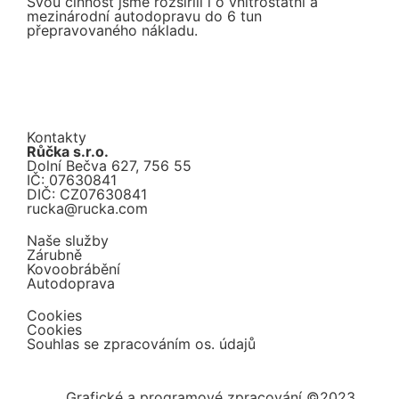
Svou činnost jsme rozšířili i o vnitrostátní a
mezinárodní autodopravu do 6 tun
přepravovaného nákladu.
Kontakty
Růčka s.r.o.
Dolní Bečva 627, 756 55
IČ: 07630841
DIČ: CZ07630841
rucka@rucka.com
Naše služby
Zárubně
Kovoobrábění
Autodoprava
Cookies
Cookies
Souhlas se zpracováním os. údajů
Grafické a programové zpracování ©2023