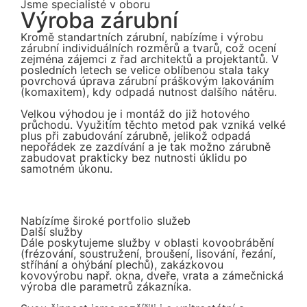
Jsme specialisté v oboru
Výroba zárubní
Kromě standartních zárubní, nabízíme i výrobu
zárubní individuálních rozměrů a tvarů, což ocení
zejména zájemci z řad architektů a projektantů. V
posledních letech se velice oblíbenou stala taky
povrchová úprava zárubní práškovým lakováním
(komaxitem), kdy odpadá nutnost dalšího nátěru.
Velkou výhodou je i montáž do již hotového
průchodu. Využitím těchto metod pak vzniká velké
plus při zabudování zárubně, jelikož odpadá
nepořádek ze zazdívání a je tak možno zárubně
zabudovat prakticky bez nutnosti úklidu po
samotném úkonu.
Nabízíme široké portfolio služeb
Další služby
Dále poskytujeme služby v oblasti kovoobrábění
(frézování, soustružení, broušení, lisování, řezání,
stříhání a ohýbání plechů), zakázkovou
kovovýrobu např. okna, dveře, vrata a zámečnická
výroba dle parametrů zákazníka.