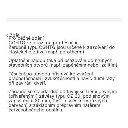
« Zpět
Pro běžné zdění
CGHTG - s drážkou pro těsnění
Zárubně typu CGHTG jsou určené k zazdívání do
klasického zdiva (např. porotherm).
Uplatnění najdou také při usazování do hrubých
stavebních otvorů (např. zapěněním nebo zalitím).
Těsnění po obvodu přispívá ke zvýšení
prachotěsnosti i zvukotěsnosti a navíc tlumí rázy
při zavírání dveří.
Zárubně se standardně dodávají se třemi pevnými
(přivařenými) závěsy typu OZ 30, podlahovým
zapuštěním 30 mm, PVC těsněním (v různých
barvách) a základním přepravním nátěrem
červenohnědého odstínu.