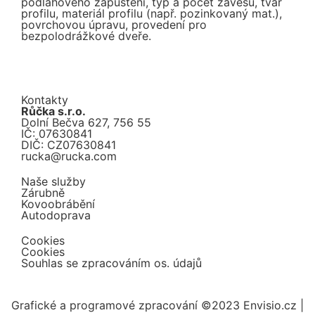
podlahového zapuštění, typ a počet závěsů, tvar
profilu, materiál profilu (např. pozinkovaný mat.),
povrchovou úpravu, provedení pro
bezpolodrážkové dveře.
Kontakty
Růčka s.r.o.
Dolní Bečva 627, 756 55
IČ: 07630841
DIČ: CZ07630841
rucka@rucka.com
Naše služby
Zárubně
Kovoobrábění
Autodoprava
Cookies
Cookies
Souhlas se zpracováním os. údajů
Grafické a programové zpracování ©2023 Envisio.cz |