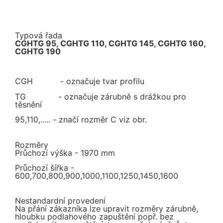
Typová řada
CGHTG 95, CGHTG 110, CGHTG 145, CGHTG 160,
CGHTG 190
CGH - označuje tvar profilu
TG - označuje zárubně s drážkou pro
těsnění
95,110,..... - značí rozměr C viz obr.
Rozměry
Průchozí výška - 1970 mm
Průchozí šířka -
600,700,800,900,1000,1100,1250,1450,1600
Nestandardní provedení
Na přání zákazníka lze upravit rozměry zárubně,
hloubku podlahového zapuštění popř. bez